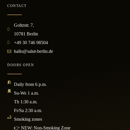
CONTACT
Goltzstr. 7,
10781 Berlin
+49 30 746 98504
hallo@salut-berlin.de
DOORS OPEN
Daily from 6 p.m.
Su-We 1 a.m.
Th 1:30 a.m.
Fr/Sa 2:30 a.m.
Smoking zones
👉 NEW: Non-Smoking Zone