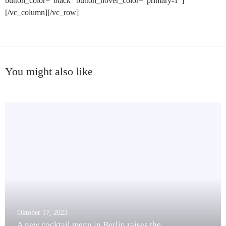
button_color=“black“ button_hover_color=“primary-1″]
[/vc_column][/vc_row]
You might also like
Oktober 17, 2023
A new cocktail menu in Berlin raises the