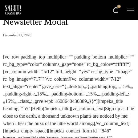
0
Newsletter Modal
Dezember 21, 2020
[vc_row padding_top_multiplier=““ padding_bottom_multiplier=““
rc_bg_type=“color“ columns_gap=“none“ rc_bg_color=“#ffffff“]
[vc_column width=“5/12″ full_height=“yes“ rc_bg_type=“image“
rc_bg_image=“717″][/vc_column][vc_column width=“7/12″
text_align=“center“ grve_css=“{„desktop„:{„padding-top„:„15%„,
„padding-right„:„15%„,„padding-bottom„:„15%„,„padding-left„:
„15%„,„class„:„grve-wpb-1608640430389„}}“][impeka_title
heading=“h5″]Hello[/impeka_title][vc_column_text]Sign up as I lie
close to the earth, a thousand unknown plants are noticed by me:
when I hear the buzz of the little world among.[/vc_column_text]
[impeka_empty_space][impeka_contact_form id=“846″